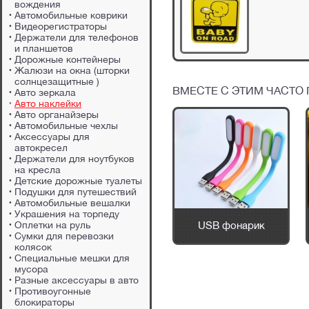
вождения
Автомобильные коврики
Видеорегистраторы
Держатели для телефонов
и планшетов
Дорожные контейнеры
Жалюзи на окна (шторки
солнцезащитные )
ВМЕСТЕ С ЭТИМ ЧАСТО
Авто зеркала
Авто наклейки
Авто органайзеры
Автомобильные чехлы
Аксессуары для
автокресел
Держатели для ноутбуков
на кресла
Детские дорожные туалеты
Подушки для путешествий
Автомобильные вешалки
Украшения на торпеду
я
Оплетки на руль
Дорожная подушка
USB фонарик
ницу
Сумки для перевозки
колясок
Специальные мешки для
мусора
Разные аксессуары в авто
Противоугонные
блокираторы