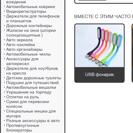
вождения
Автомобильные коврики
Видеорегистраторы
Держатели для телефонов
ВМЕСТЕ С ЭТИМ ЧАСТО
и планшетов
Дорожные контейнеры
Жалюзи на окна (шторки
солнцезащитные )
Авто зеркала
Авто наклейки
Авто органайзеры
Автомобильные чехлы
Аксессуары для
автокресел
Держатели для ноутбуков
уха
Одноразовый
на кресла
USB фонарик
дорожный туалет
Детские дорожные туалеты
Подушки для путешествий
Автомобильные вешалки
Украшения на торпеду
Оплетки на руль
Сумки для перевозки
колясок
Специальные мешки для
мусора
Разные аксессуары в авто
Противоугонные
блокираторы