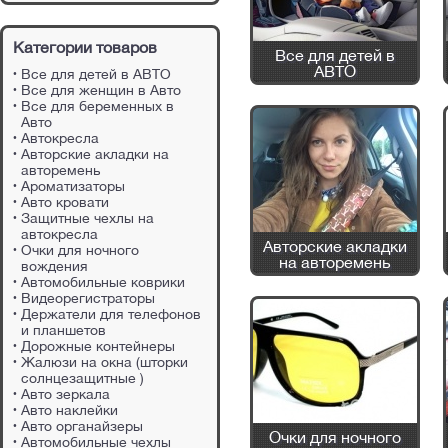
Категории товаров
Все для детей в
АВТО
Все для детей в АВТО
Все для женщин в Авто
Все для беременных в
Авто
Автокресла
Авторские акладки на
авторемень
Ароматизаторы
Авто кровати
Защитные чехлы на
автокресла
Авторские акладки
Очки для ночного
на авторемень
вождения
Автомобильные коврики
Видеорегистраторы
Держатели для телефонов
и планшетов
Дорожные контейнеры
Жалюзи на окна (шторки
солнцезащитные )
Авто зеркала
Авто наклейки
Авто органайзеры
Очки для ночного
Автомобильные чехлы