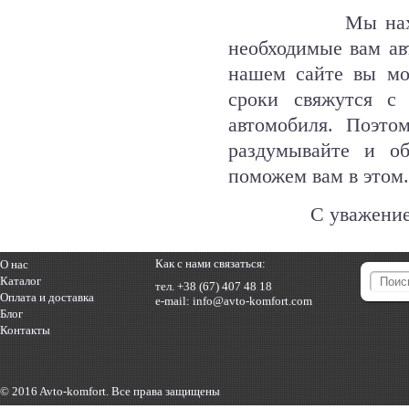
Мы находимся в 
необходимые вам авт
нашем сайте вы мо
сроки свяжутся с
автомобиля. Поэто
раздумывайте и о
поможем вам в этом.
С уважени
Как с нами связаться:
О нас
Каталог
тел.
+38 (67) 407 48 18
Оплата и доставка
e-mail:
info@avto-komfort.com
Блог
Контакты
© 2016 Avto-komfort. Все права защищены