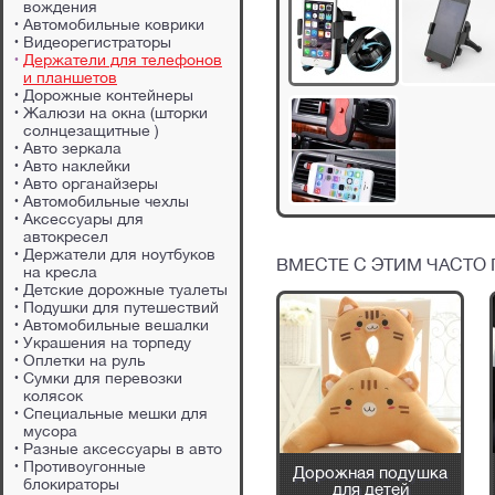
вождения
Автомобильные коврики
Видеорегистраторы
Держатели для телефонов
и планшетов
Дорожные контейнеры
Жалюзи на окна (шторки
солнцезащитные )
Авто зеркала
Авто наклейки
Авто органайзеры
Автомобильные чехлы
Аксессуары для
автокресел
Держатели для ноутбуков
ВМЕСТЕ С ЭТИМ ЧАСТО
на кресла
Детские дорожные туалеты
Подушки для путешествий
Автомобильные вешалки
Украшения на торпеду
Оплетки на руль
Сумки для перевозки
колясок
Специальные мешки для
мусора
Разные аксессуары в авто
Противоугонные
руль
Дорожная подушка
Дорожная подушка
блокираторы
для детей