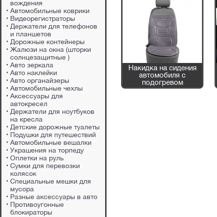
вождения
Автомобильные коврики
Видеорегистраторы
Держатели для телефонов
и планшетов
Дорожные контейнеры
Жалюзи на окна (шторки
солнцезащитные )
Авто зеркала
Накидка на сидения
руль
Чехол для автомобиля
Авто наклейки
автомобиля с
"Микки"
Авто органайзеры
подогревом
Автомобильные чехлы
Аксессуары для
автокресел
Держатели для ноутбуков
на кресла
Детские дорожные туалеты
Подушки для путешествий
Автомобильные вешалки
Украшения на торпеду
Оплетки на руль
Сумки для перевозки
колясок
Специальные мешки для
мусора
Разные аксессуары в авто
Противоугонные
блокираторы