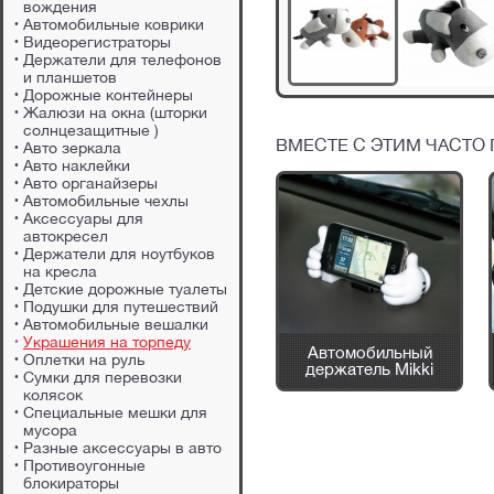
вождения
Автомобильные коврики
Видеорегистраторы
Держатели для телефонов
и планшетов
Дорожные контейнеры
Жалюзи на окна (шторки
солнцезащитные )
ВМЕСТЕ С ЭТИМ ЧАСТО
Авто зеркала
Авто наклейки
Авто органайзеры
Автомобильные чехлы
Аксессуары для
автокресел
Держатели для ноутбуков
на кресла
Детские дорожные туалеты
Подушки для путешествий
Автомобильные вешалки
Украшения на торпеду
а
Автомобильный
Автомобильный
ля
Оплетки на руль
держатель Micti
держатель Mikki
ок
Сумки для перевозки
колясок
Специальные мешки для
мусора
Разные аксессуары в авто
Противоугонные
блокираторы