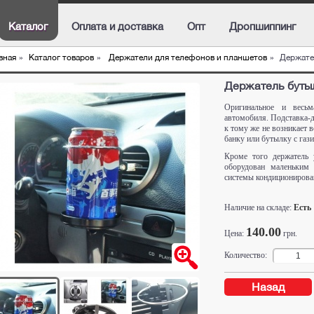
Каталог
Оплата и доставка
Опт
Дропшиппинг
вная
»
Каталог товаров
»
Держатели для телефонов и планшетов
»
Держате
Держатель буты
Оригинальное и весьм
автомобиля. Подставка-д
к тому же не возникает 
банку или бутылку с гази
Кроме того держатель 
оборудован маленьким 
системы кондиционирова
Наличие на складе:
Есть
140.00
Цена:
грн.
Количество:
Назад