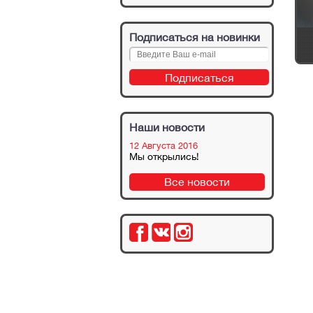
Накладки на ремень
Подписаться на новинки
в
Автомобильный
безопасности
держатель Micti
Женские
Наши новости
12 Августа 2016
Мы открылись!
Все новости