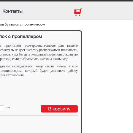
Контакты
ль бутылок с пропеллером
лок с пропеллером
а практичное усовершенствование для вашего
ержатель не даст напитку расплескаться или упасть,
вопроса, куда бы деть недопитый кофе или открытую
ровкой, если выбрасывать жалко, а ехать надо.
удобно складывается, когда он не нужен, а еще
вентилятором, который будет усиливать работу
ния автомобиля.
шт.
В корзину