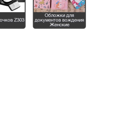
Обложки для
очков Z303
документов вождения
3D Наклейки Plane
Женские